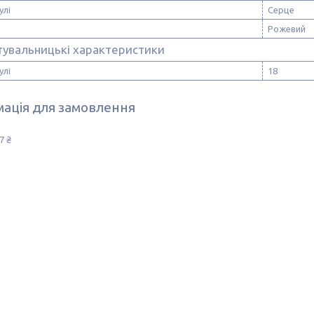
улі
Серце
Рожевий
тувальницькі характеристики
улі
18
ація для замовлення
7 ₴