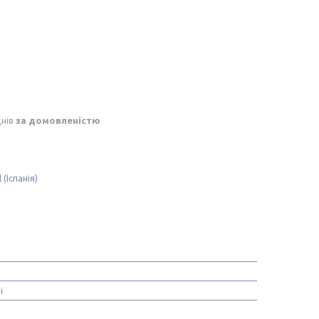
днів
за домовленістю
(Іспанія)
і