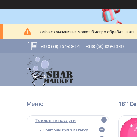
Сейчас компания не может быстро обрабатывать з
+380 (98) 854-60-34
+380 (50) 829-33-32
18" С
Товари та послуги
Повітряні кулі з латексу