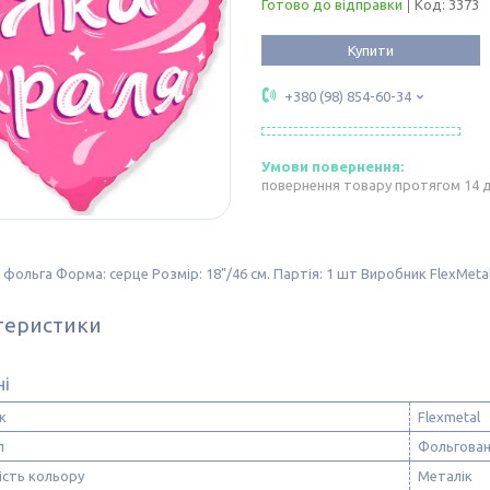
Готово до відправки
Код:
3373
Купити
+380 (98) 854-60-34
повернення товару протягом 14 
 фольга Форма: серце Розмір: 18"/46 см. Партія: 1 шт Виробник FlexMetal 
теристики
ні
к
Flexmetal
л
Фольгован
ість кольору
Металік