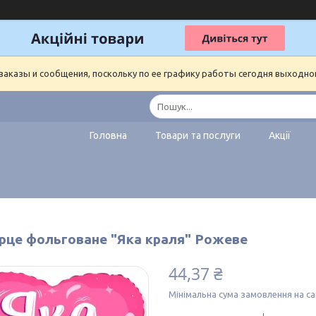
аказы и сообщения, поскольку по ее графику работы сегодня выходно
Головна
Товари та послуги
Акції
ерце фольговане "Яка краля" Рожеве
44,37 ₴
Мінімальна сума замовлення на са