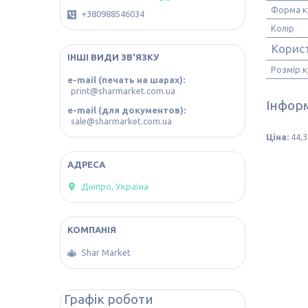
Форма к
+380988546034
Колір
Корис
ІНШІ ВИДИ ЗВ'ЯЗКУ
Розмір к
e-mail (печать на шарах)
print@sharmarket.com.ua
Інформ
e-mail (для документов)
sale@sharmarket.com.ua
Ціна:
44,3
Дніпро, Україна
Shar Market
Графік роботи