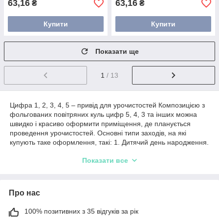
63,16
63,16
₴
₴
Купити
Купити
Показати ще
1
/ 13
Цифра 1, 2, 3, 4, 5 – привід для урочистостей Композицією з
фольгованих повітряних куль цифр 5, 4, 3 та інших можна
швидко і красиво оформити приміщення, де планується
проведення урочистостей. Основні типи заходів, на які
купують таке оформлення, такі: 1. Дитячий день народження.
Як правило, малюки і хлопці старшого віку захоплюються
Показати все
великими, яскравими кульками, заповненими гелієм. 2. Акції
у ТРЦ. Дані вироби відмінно підходять для оформлення
різноманітних рекламних акцій, презентацій та свят відкриття
магазину, тощо. 3. Дорослий ювілей. Навіть найсерйозніша
Про нас
людина в душі все ще дитина. Цифра 3, 5 чи будь-яка інша
допоможе підкреслити значну дату. Крім того, з такими
100% позитивних з 35 відгуків за рік
декоративними атрибутами можна зробити багато ефектних