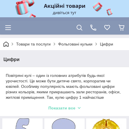
Товари та послуги
Фольговані кульки
Цифри
Цифри
Повітряні кулі – один із головних атрибутів будь-якої
урочистості. Це може бути дитяче свято, корпоратив чи
ювілей. Особливу популярність мають фольговані цифри
різних кольорів, якими прикрашають зали ресторанів, офіси,
житлові приміщення. Так, кулю цифру 1 найчастіше
обирають для святкування першого дня народження дитини.
Показати все
Не меншою популярністю користуються інші числа. Красиво
оформлене приміщення завжди допоможе підняти гостям
настрій та обов'язково викличе усмішку у винуватця
урочистості.