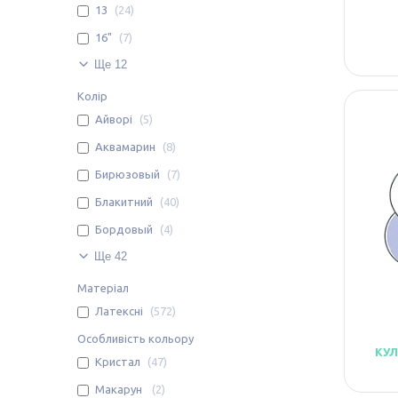
13
24
16"
7
Ще 12
Колір
Айворі
5
Аквамарин
8
Бирюзовый
7
Блакитний
40
Бордовый
4
Ще 42
Матеріал
Латексні
572
Особливість кольору
КУЛ
Кристал
47
Макарун
2