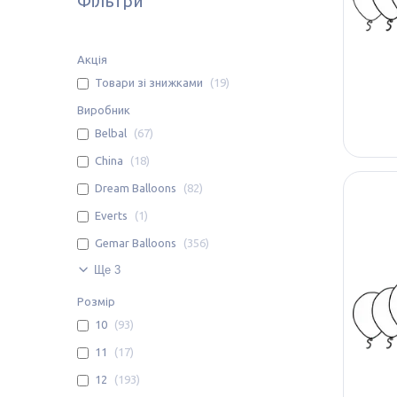
Фільтри
Акція
Товари зі знижками
19
Виробник
Belbal
67
China
18
Dream Balloons
82
Everts
1
Gemar Balloons
356
Ще 3
Розмір
10
93
11
17
12
193