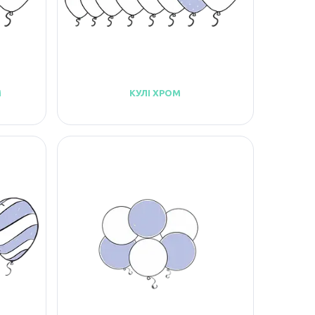
М
КУЛІ ХРОМ