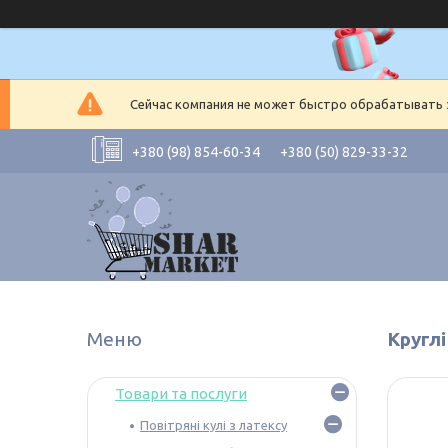
Сейчас компания не может быстро обрабатывать з
+380 (98) 854-60-34
+380 (50) 829-33-32
Круглі
Товари та послуги
Повітряні кулі з латексу