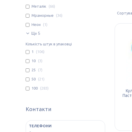
Металік
66
Мраморные
36
Неон
1
Ще 5
Кількість штук в упаковці
1
106
10
3
25
7
50
21
100
283
Кул
Паст
Контакти