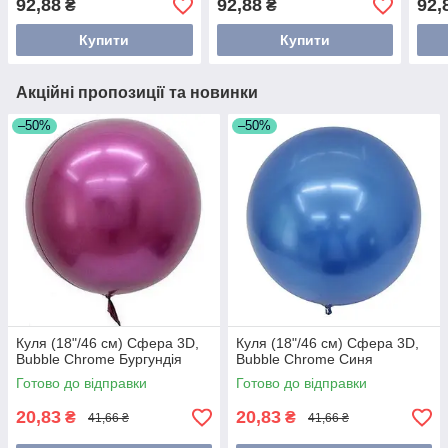
92,88
92,88
92,
₴
₴
Купити
Купити
Акційні пропозиції та новинки
–50%
–50%
Куля (18"/46 см) Сфера 3D,
Куля (18"/46 см) Сфера 3D,
Bubble Chrome Бургундія
Bubble Chrome Синя
Готово до відправки
Готово до відправки
20,83
20,83
₴
₴
41,66 ₴
41,66 ₴