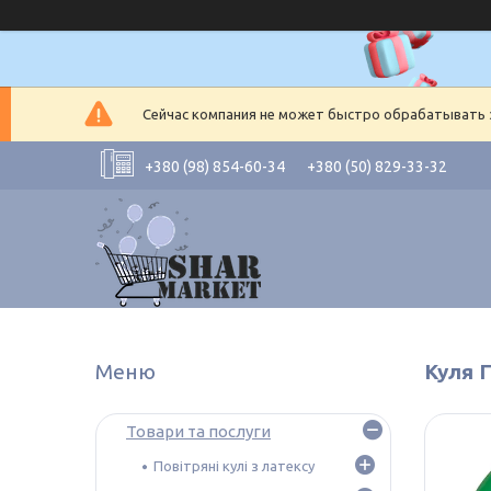
Сейчас компания не может быстро обрабатывать з
+380 (98) 854-60-34
+380 (50) 829-33-32
Куля Г
Товари та послуги
Повітряні кулі з латексу