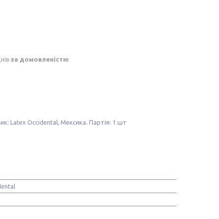
днів
за домовленістю
к: Latex Occidental, Мексика. Партія: 1 шт
dental