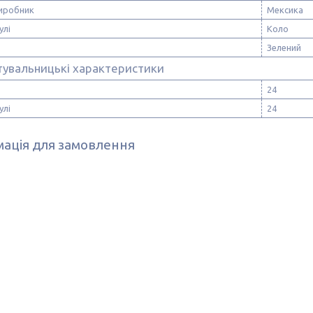
виробник
Мексика
улі
Коло
Зелений
тувальницькі характеристики
24
улі
24
ація для замовлення