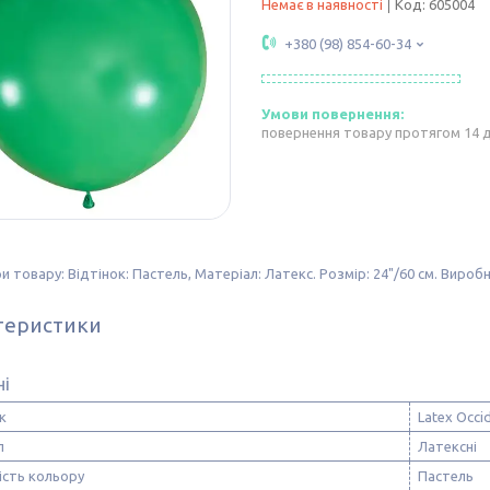
Немає в наявності
Код:
605004
+380 (98) 854-60-34
повернення товару протягом 14 
 товару: Відтінок: Пастель, Матеріал: Латекс. Розмір: 24"/60 см. Виробни
теристики
ні
к
Latex Occi
л
Латексні
ість кольору
Пастель