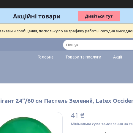
аказы и сообщения, поскольку по ее графику работы сегодня выходно
Головна
Товари та послуги
Акції
ігант 24"/60 см Пастель Зелений, Latex Occide
41 ₴
Мінімальна сума замовлення на са