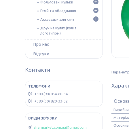
Фольговані кульки
Гелій та обладнання
Аксесуари для куль
Друк на кулях (кулі з
логотипом)
Про нас
Відгуки
Контакти
Параметри
Харак
+380 (98) 854-60-34
Основ
+380 (50) 829-33-32
Виробни
Матеріа
Особлив
sharmarket.com.ua@gmail.com