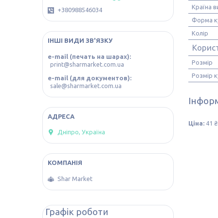
Країна 
+380988546034
Форма к
Колір
ІНШІ ВИДИ ЗВ'ЯЗКУ
Корис
e-mail (печать на шарах)
Розмір
print@sharmarket.com.ua
Розмір к
e-mail (для документов)
sale@sharmarket.com.ua
Інформ
Ціна:
41 ₴
Дніпро, Україна
Shar Market
Графік роботи