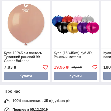
Куля 19"/45 см пастель
Куля (18''/45см) Куб 3D,
Куля
Туманний рожевий 99
Рожевий металік
пави
Gemar Balloons
7,83
19,96
180
₴
₴
39,93 ₴
Купити
Купити
Про нас
100% позитивних з 35 відгуків за рік
Працює з 05.12.2019