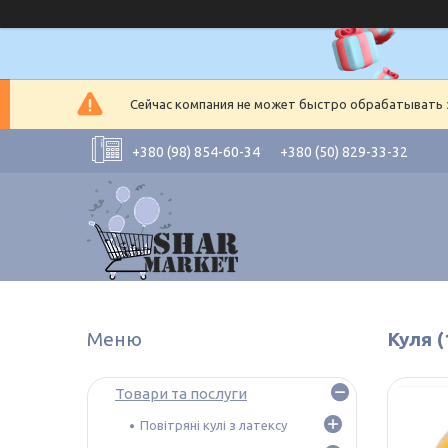
Сейчас компания не может быстро обрабатывать з
+380 (98) 854-60-34
+380 (50) 829-33-32
Куля 
Товари та послуги
Повітряні кулі з латексу