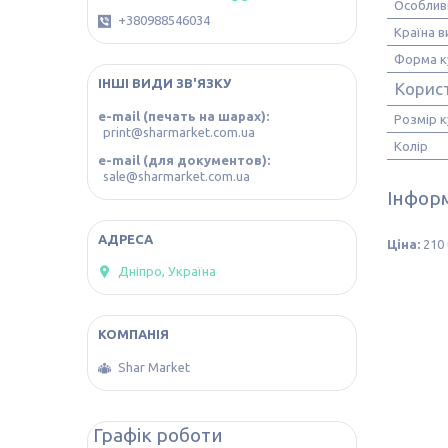
Особлив
+380988546034
Країна 
Форма к
ІНШІ ВИДИ ЗВ'ЯЗКУ
Корис
e-mail (печать на шарах)
Розмір к
print@sharmarket.com.ua
Колір
e-mail (для документов)
sale@sharmarket.com.ua
Інформ
Ціна:
210 
Дніпро, Україна
Shar Market
Графік роботи