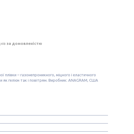
днів
за домовленістю
ої плівки – газонепроникного, міцного і еластичного
 як гелієм так і повітрям. Виробник: ANAGRAM, США