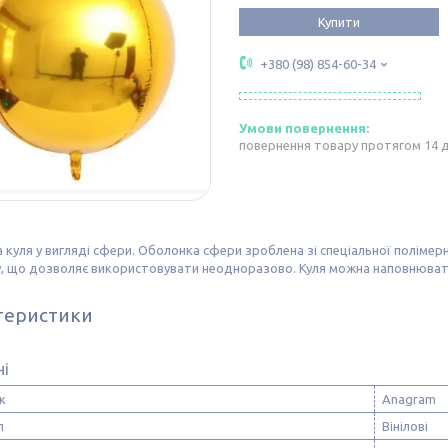
Купити
+380 (98) 854-60-34
повернення товару протягом 14 
 куля у вигляді сфери. Оболонка сфери зроблена зі спеціальної полімерн
, що дозволяє використовувати неодноразово. Куля можна наповнювати
теристики
ні
к
Anagram
л
Вінілові