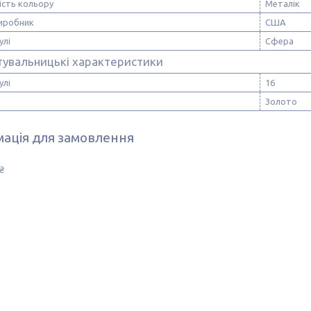
ість кольору
Металік
виробник
США
улі
Сфера
тувальницькі характеристики
улі
16
Золото
ація для замовлення
₴