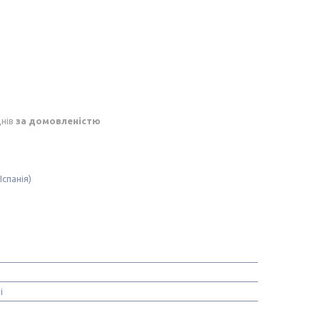
днів
за домовленістю
Іспанія)
і