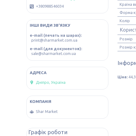
Країна 
+380988546034
Форма к
Колір
ІНШІ ВИДИ ЗВ'ЯЗКУ
Корис
e-mail (печать на шарах)
Розмір
print@sharmarket.com.ua
Розмір к
e-mail (для документов)
sale@sharmarket.com.ua
Інформ
Ціна:
44,3
Дніпро, Україна
Shar Market
Графік роботи