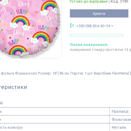
Готово до відправки
Код:
3190
Купити
+380 (98) 854-60-34
повернення товару протягом 14 
 фольга Форма:коло Розмір: 18"/46 см. Партія: 1 шт Виробник FlexMetal (
теристики
ні
к
Flexmetal
л
Фольгован
ість кольору
Металік