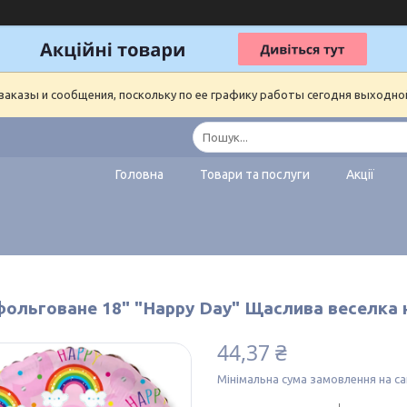
аказы и сообщения, поскольку по ее графику работы сегодня выходно
Головна
Товари та послуги
Акції
фольговане 18" "Happy Day" Щаслива веселка
44,37 ₴
Мінімальна сума замовлення на са