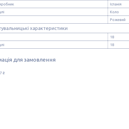
виробник
Іспанія
улі
Коло
Рожевий
тувальницькі характеристики
18
улі
18
ація для замовлення
7 ₴