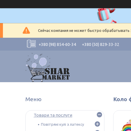
Сейчас компания не может быстро обрабатывать з
+380 (98) 854-60-34
+380 (50) 829-33-32
Коло 
Товари та послуги
Повітряні кулі з латексу