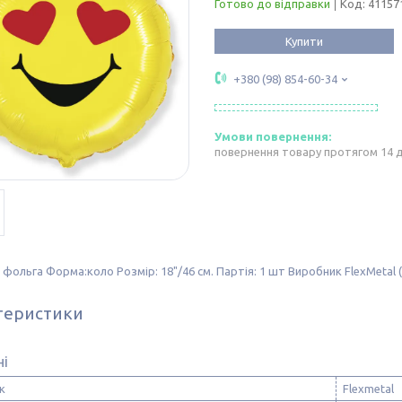
Готово до відправки
Код:
41157
Купити
+380 (98) 854-60-34
повернення товару протягом 14 
 фольга Форма:коло Розмір: 18"/46 см. Партія: 1 шт Виробник FlexMetal (
теристики
ні
к
Flexmetal