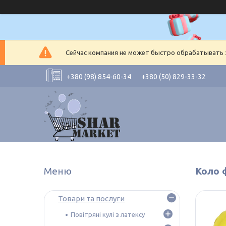
Сейчас компания не может быстро обрабатывать з
+380 (98) 854-60-34
+380 (50) 829-33-32
Коло 
Товари та послуги
Повітряні кулі з латексу