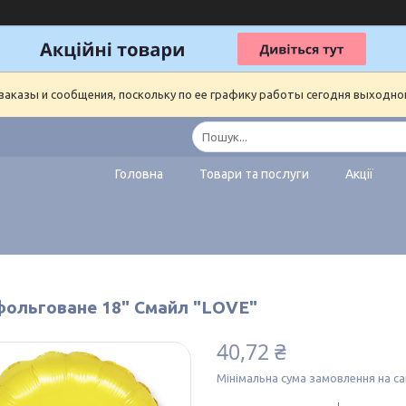
аказы и сообщения, поскольку по ее графику работы сегодня выходно
Головна
Товари та послуги
Акції
фольговане 18" Смайл "LOVE"
40,72 ₴
Мінімальна сума замовлення на са