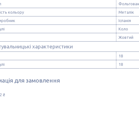
л
Фольгован
ість кольору
Металік
виробник
Іспанія
улі
Коло
Жовтий
тувальницькі характеристики
18
улі
18
ація для замовлення
2 ₴