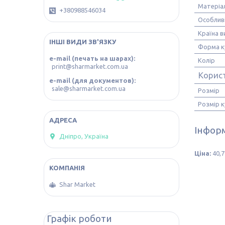
Матеріа
+380988546034
Особлив
Країна 
ІНШІ ВИДИ ЗВ'ЯЗКУ
Форма к
e-mail (печать на шарах)
Колір
print@sharmarket.com.ua
Корис
e-mail (для документов)
sale@sharmarket.com.ua
Розмір
Розмір к
Інформ
Дніпро, Україна
Ціна:
40,7
Shar Market
Графік роботи