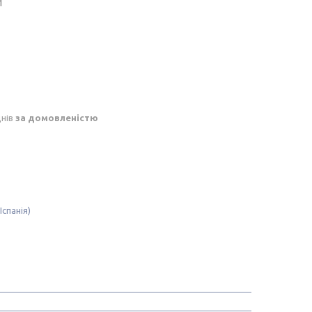
1
днів
за домовленістю
Іспанія)