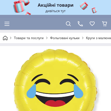
Товари та послуги
Фольговані кульки
Круги з малюн