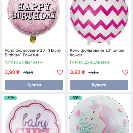
Коло фольговане 18" "Happy
Коло фольговане 18" Зигзаг
Birthday" Рожевий
Фуксія
Готово до відправки
Готово до відправки
3,90
3,90
₴
₴
7,81 ₴
7,81 ₴
Купити
Купити
–50%
–50%