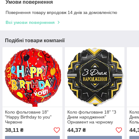
Умови повернення
Повернення товару впродовж 14 днів за домовленістю
Всі умови повернення
Подібні товари компанії
Коло фольговане 18"
Коло фольговане 18" "З
Коло
"Happy Birthday to you"
Днем народження"
Дне
Червоне
Орнамент на чорному
Коль
38,11
44,37
44,
₴
₴