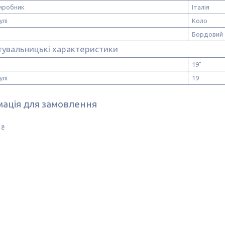
виробник
Італія
улі
Коло
Бордовий
тувальницькі характеристики
19"
улі
19
ація для замовлення
 ₴