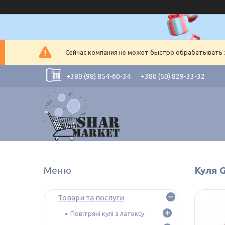
Сейчас компания не может быстро обрабатывать з
+380 (98) 854-60-34
+380 (50) 829-33-32
Куля G
Товари та послуги
Повітряні кулі з латексу