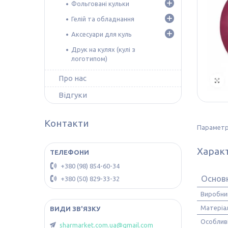
Фольговані кульки
Гелій та обладнання
Аксесуари для куль
Друк на кулях (кулі з
логотипом)
Про нас
Відгуки
Контакти
Параметри
Харак
+380 (98) 854-60-34
Основ
+380 (50) 829-33-32
Виробни
Матеріа
Особлив
sharmarket.com.ua@gmail.com