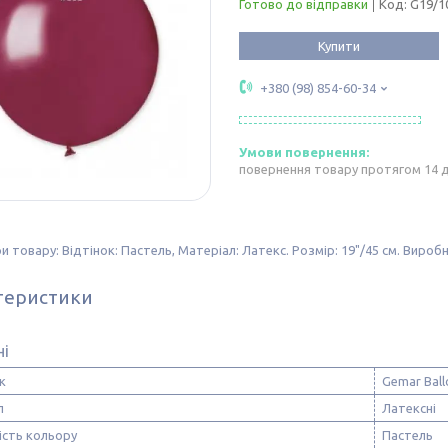
Готово до відправки
Код:
G19/1
Купити
+380 (98) 854-60-34
повернення товару протягом 14 
 товару: Відтінок: Пастель, Матеріал: Латекс. Розмір: 19"/45 см. Виробни
теристики
ні
к
Gemar Ball
л
Латексні
ість кольору
Пастель