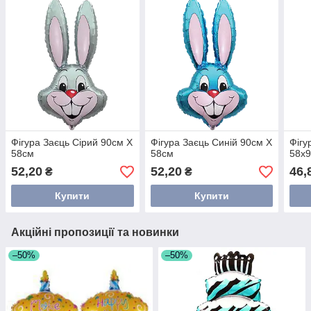
Фігура Заєць Сірий 90см Х
Фігура Заєць Синій 90см Х
Фігу
58см
58см
58х9
52,20
52,20
46,
₴
₴
Купити
Купити
Акційні пропозиції та новинки
–50%
–50%