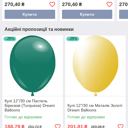
270,40
270,40
270
₴
₴
Купити
Купити
Акційні пропозиції та новинки
–25%
–25%
Кулі 12"/30 см Пастель
Бірюзові (Turquesa) Dream
Кулі 12"/30 см Металік Золоті
Balloons
Dream Balloons
Готово до відправки
Готово до відправки
188,79
201,81
₴
₴
251,72 ₴
269,08 ₴