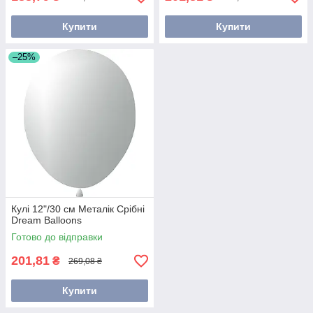
Купити
Купити
–25%
Кулі 12"/30 см Металік Срібні
Dream Balloons
Готово до відправки
201,81
₴
269,08 ₴
Купити