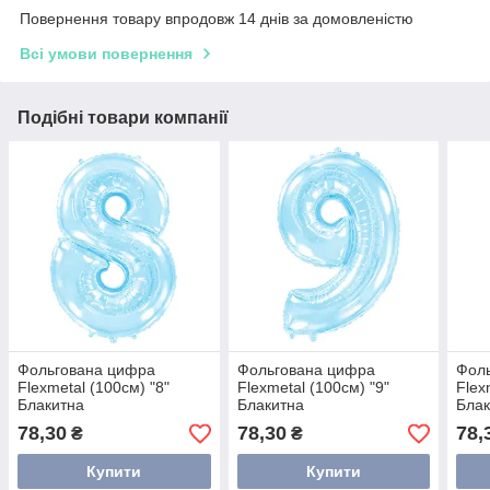
Повернення товару впродовж 14 днів за домовленістю
Всі умови повернення
Подібні товари компанії
Фольгована цифра
Фольгована цифра
Фол
Flexmetal (100см) "8"
Flexmetal (100см) "9"
Flex
Блакитна
Блакитна
Блак
78,30
78,30
78,
₴
₴
Купити
Купити