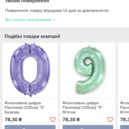
Умови повернення
Повернення товару впродовж 14 днів за домовленістю
Всі умови повернення
Подібні товари компанії
Фольгована цифра
Фольгована цифра
Фол
Flexmetal (100см) "0"
Flexmetal (100см) "9"
Flex
Бузкова
М'ятна
М'ят
78,30
78,30
78,
₴
₴