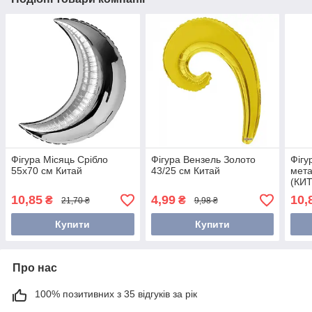
Фігура Місяць Срібло
Фігура Вензель Золото
Фігу
55х70 см Китай
43/25 см Китай
мета
(КИ
10,85
4,99
10,
₴
₴
21,70 ₴
9,98 ₴
Купити
Купити
Про нас
100% позитивних з 35 відгуків за рік