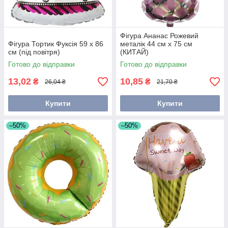
Фігура Ананас Рожевий
Фігура Тортик Фуксія 59 х 86
металік 44 см х 75 см
см (під повітря)
(КИТАЙ)
Готово до відправки
Готово до відправки
13,02
10,85
₴
₴
26,04 ₴
21,70 ₴
Купити
Купити
–50%
–50%