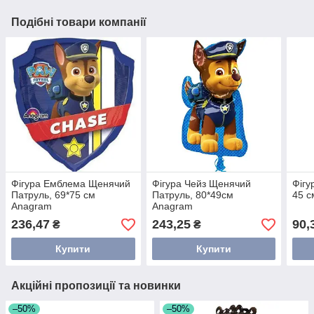
Подібні товари компанії
Фігура Емблема Щенячий
Фігура Чейз Щенячий
Фігу
Патруль, 69*75 см
Патруль, 80*49см
45 с
Anagram
Anagram
236,47
243,25
90,
₴
₴
Купити
Купити
Акційні пропозиції та новинки
–50%
–50%