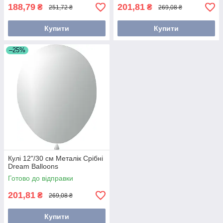
188,79
201,81
₴
₴
251,72 ₴
269,08 ₴
Купити
Купити
–25%
Кулі 12"/30 см Металік Срібні
Dream Balloons
Готово до відправки
201,81
₴
269,08 ₴
Купити