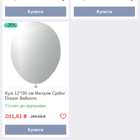
Купити
Купити
–25%
Кулі 12"/30 см Металік Срібні
Dream Balloons
Готово до відправки
201,81
₴
269,08 ₴
Купити