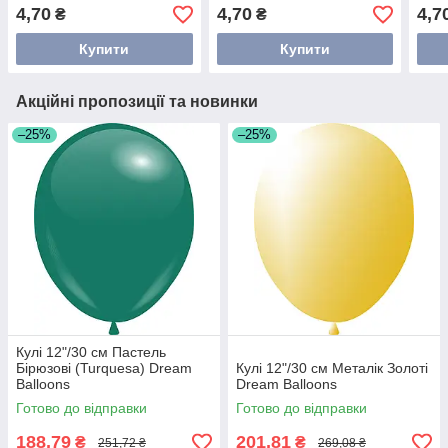
4,70
4,70
4,7
₴
₴
Купити
Купити
Акційні пропозиції та новинки
–25%
–25%
Кулі 12"/30 см Пастель
Бірюзові (Turquesa) Dream
Кулі 12"/30 см Металік Золоті
Balloons
Dream Balloons
Готово до відправки
Готово до відправки
188,79
201,81
₴
₴
251,72 ₴
269,08 ₴