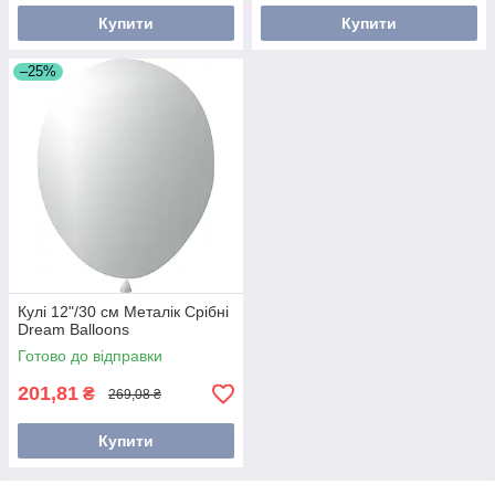
Купити
Купити
–25%
Кулі 12"/30 см Металік Срібні
Dream Balloons
Готово до відправки
201,81
₴
269,08 ₴
Купити