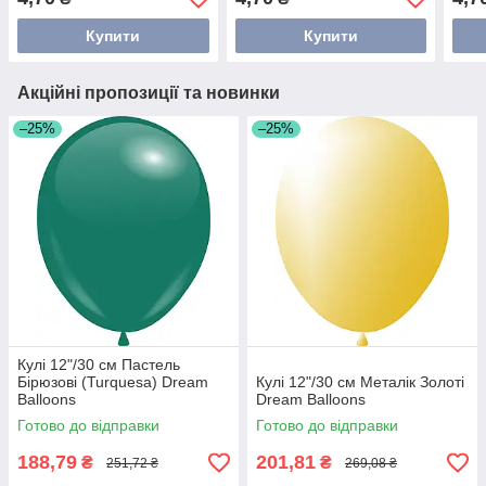
Купити
Купити
Акційні пропозиції та новинки
–25%
–25%
Кулі 12"/30 см Пастель
Бірюзові (Turquesa) Dream
Кулі 12"/30 см Металік Золоті
Balloons
Dream Balloons
Готово до відправки
Готово до відправки
188,79
201,81
₴
₴
251,72 ₴
269,08 ₴