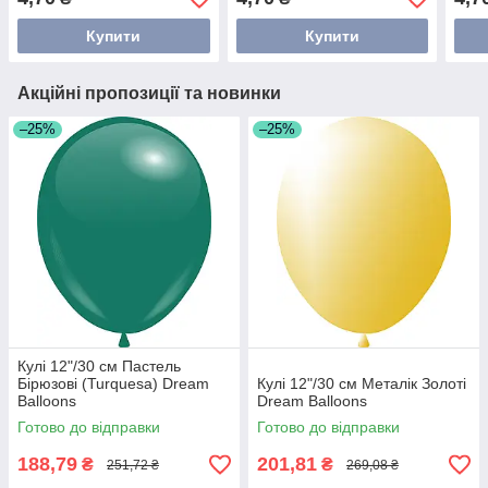
Купити
Купити
Акційні пропозиції та новинки
–25%
–25%
Кулі 12"/30 см Пастель
Бірюзові (Turquesa) Dream
Кулі 12"/30 см Металік Золоті
Balloons
Dream Balloons
Готово до відправки
Готово до відправки
188,79
201,81
₴
₴
251,72 ₴
269,08 ₴