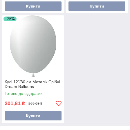
Купити
Купити
–25%
Кулі 12"/30 см Металік Срібні
Dream Balloons
Готово до відправки
201,81
₴
269,08 ₴
Купити