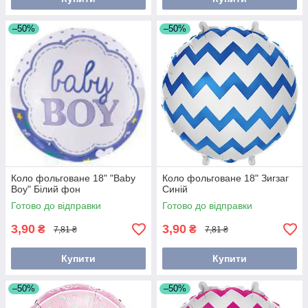
–50%
–50%
Коло фольговане 18" "Baby
Коло фольговане 18" Зигзаг
Boy" Білий фон
Синій
Готово до відправки
Готово до відправки
3,90
3,90
₴
₴
7,81 ₴
7,81 ₴
Купити
Купити
–50%
–50%