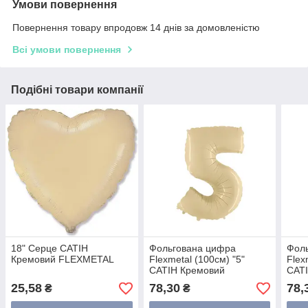
Умови повернення
Повернення товару впродовж 14 днів за домовленістю
Всі умови повернення
Подібні товари компанії
18" Серце САТІН
Фольгована цифра
Фол
Кремовий FLEXMETAL
Flexmetal (100см) "5"
Flex
САТІН Кремовий
САТ
25,58
78,30
78,
₴
₴