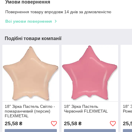
Умови повернення
Повернення товару впродовж 14 днів за домовленістю
Всі умови повернення
Подібні товари компанії
18" Зірка Пастель Світло -
18" Зірка Пастель
18" 
помаранчевий (персик)
Червоний FLEXMETAL
Рож
FLEXMETAL
25,58
25,58
25,
₴
₴