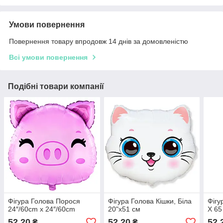
Умови повернення
Повернення товару впродовж 14 днів за домовленістю
Всі умови повернення
Подібні товари компанії
Фігура Голова Порося
Фігура Голова Кішки, Біла
Фігу
24″/60cm x 24″/60cm
20"х51 см
X 65
52,20
52,20
52,
₴
₴