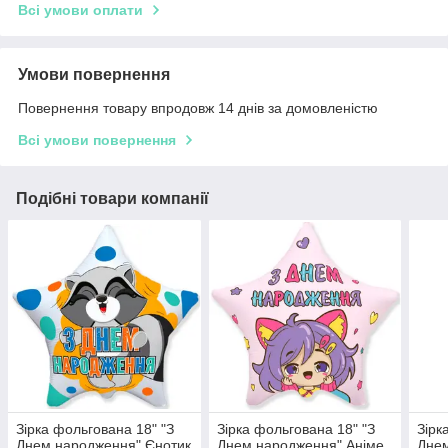
Всі умови оплати
Умови повернення
Повернення товару впродовж 14 днів за домовленістю
Всі умови повернення
Подібні товари компанії
Зірка фольгована 18" "З
Зірка фольгована 18" "З
Зірк
Днем народження" Єнотик
Днем народження" Аніме
Дне