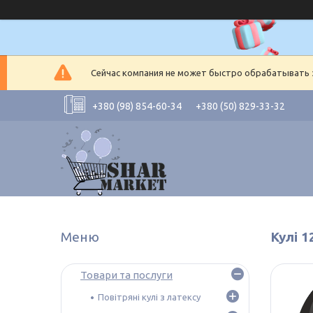
Сейчас компания не может быстро обрабатывать з
+380 (98) 854-60-34
+380 (50) 829-33-32
Кулі 1
Товари та послуги
Повітряні кулі з латексу