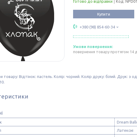
Готово до відправки
Код:
NPD01
Купити
+380 (98) 854-60-34
повернення товару протягом 14 
 товару: Відтінок: пастель. Колір: чорний. Колір друку: білий. Друк: з од
10.
теристики
ні
к
Dream Ball
л
Латексні