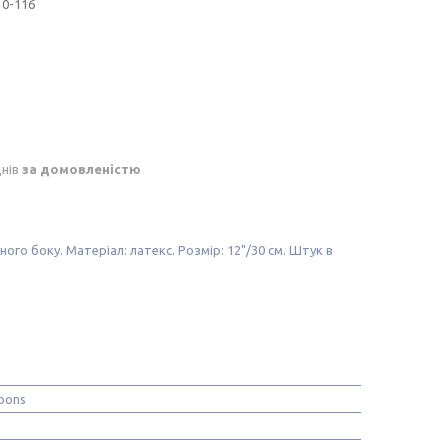
0-116
днів
за домовленістю
ного боку. Матеріал: латекс. Розмір: 12"/30 см. Штук в
oons