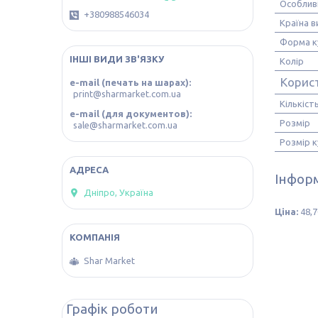
Особлив
+380988546034
Країна 
Форма к
ІНШІ ВИДИ ЗВ'ЯЗКУ
Колір
Корис
e-mail (печать на шарах)
print@sharmarket.com.ua
Кількіст
e-mail (для документов)
Розмір
sale@sharmarket.com.ua
Розмір к
Інформ
Дніпро, Україна
Ціна:
48,7
Shar Market
Графік роботи