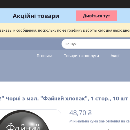
аказы и сообщения, поскольку по ее графику работы сегодня выходно
Головна
Товари та послуги
Акції
2" Чорні з мал. "Файний хлопак", 1 стор., 10 шт
48,70 ₴
Мінімальна сума замовлення на са