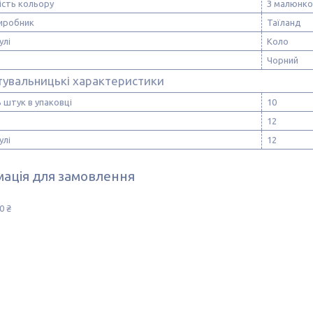
ість кольору
З малюнк
виробник
Таїланд
улі
Коло
Чорний
тувальницькі характеристики
ь штук в упаковці
10
12
улі
12
ація для замовлення
0 ₴