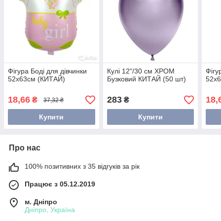
Фігура Боді для дівчинки
Кулі 12"/30 см ХРОМ
Фігу
52х63см (КИТАЙ)
Бузковий КИТАЙ (50 шт)
52х
18,66
283
18,
₴
₴
37,32 ₴
Купити
Купити
Про нас
100% позитивних з 35 відгуків за рік
Працює з 05.12.2019
м. Дніпро
Дніпро, Україна