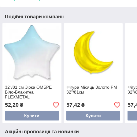
Подібні товари компанії
32"/81 см Зірка ОМБРЕ
Фігура Місяць Золото FM
Фігу
Біло-Блакитна
32"/81см
32"/
FLEXMETAL
52,20
57,42
57,
₴
₴
Купити
Купити
Акційні пропозиції та новинки