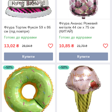
Фігура Ананас Рожевий
Фігура Тортик Фуксія 59 х 86
металік 44 см х 75 см
см (під повітря)
(КИТАЙ)
Готово до відправки
Готово до відправки
13,02
10,85
₴
₴
26,04 ₴
21,70 ₴
Купити
Купити
–50%
–50%