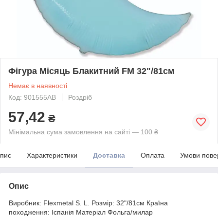
Фігура Місяць Блакитний FM 32"/81см
Немає в наявності
Код: 901555АВ
Роздріб
57,42
₴
Мінімальна сума замовлення на сайті — 100 ₴
пис
Характеристики
Доставка
Оплата
Умови пове
Опис
Виробник: Flexmetal S. L. Розмір: 32"/81см Країна
походження: Іспанія Матеріал Фольга/милар