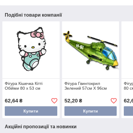
Подібні товари компанії
Фігура Кішечка Кітті
Фігура Гвинтокрил
Фігу
Обійми 80 x 53 см
Зелений 57см X 96см
80 с
62,64
52,20
62,
₴
₴
Купити
Купити
Акційні пропозиції та новинки