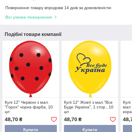
Повернення товару впродовж 14 днів за домовленістю
Всі умови повернення
Подібні товари компанії
Кулі 12" Червоні з мал.
Кулі 12" Жовті з мал."Все
Кулі
"Горох" чорна фарба, 10
Буде Україна", 1 стор., 10
мал.
шт
шт
кора
48,70
48,70
48,
₴
₴
Купити
Купити