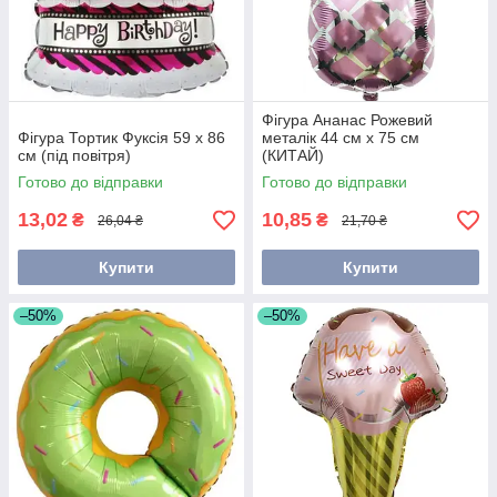
Фігура Ананас Рожевий
Фігура Тортик Фуксія 59 х 86
металік 44 см х 75 см
см (під повітря)
(КИТАЙ)
Готово до відправки
Готово до відправки
13,02
10,85
₴
₴
26,04 ₴
21,70 ₴
Купити
Купити
–50%
–50%