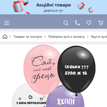
Товари та послуги
Повітряні кулі з латексу
Круглі ку