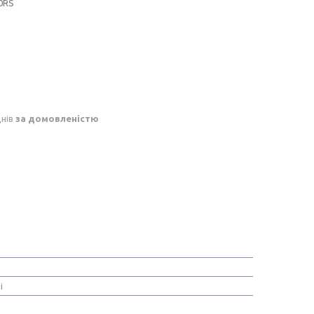
0RS
днів
за домовленістю
і