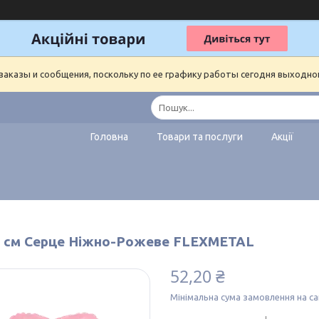
аказы и сообщения, поскольку по ее графику работы сегодня выходно
Головна
Товари та послуги
Акції
1 см Серце Ніжно-Рожеве FLEXMETAL
52,20 ₴
Мінімальна сума замовлення на са