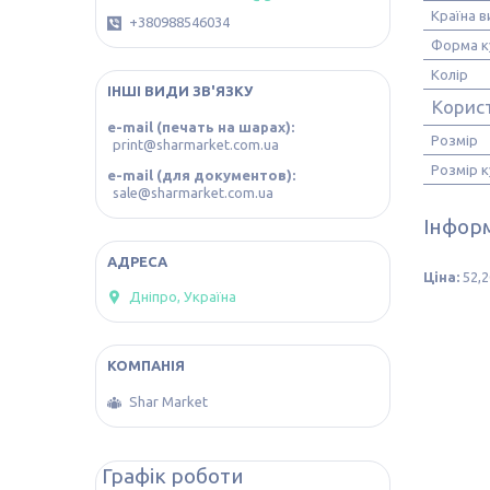
Країна 
+380988546034
Форма к
Колір
ІНШІ ВИДИ ЗВ'ЯЗКУ
Корис
e-mail (печать на шарах)
Розмір
print@sharmarket.com.ua
Розмір к
e-mail (для документов)
sale@sharmarket.com.ua
Інформ
Ціна:
52,2
Дніпро, Україна
Shar Market
Графік роботи