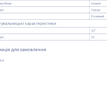
виробник
Іспанія
улі
Серце
Рожевий
тувальницькі характеристики
32"
улі
32
ація для замовлення
0 ₴