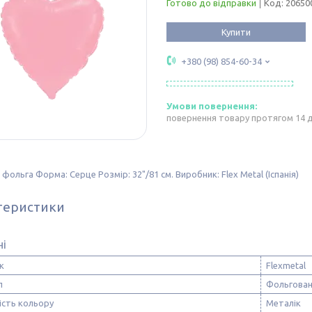
Готово до відправки
Код:
20650
Купити
+380 (98) 854-60-34
повернення товару протягом 14 
 фольга Форма: Серце Розмір: 32"/81 см. Виробник: Flex Metal (Іспанія)
теристики
ні
к
Flexmetal
л
Фольгован
ість кольору
Металік