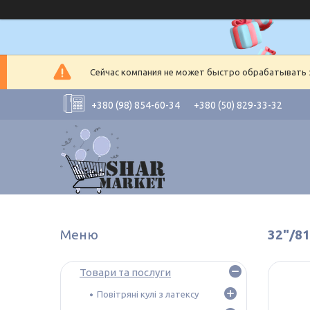
Сейчас компания не может быстро обрабатывать з
+380 (98) 854-60-34
+380 (50) 829-33-32
32"/8
Товари та послуги
Повітряні кулі з латексу