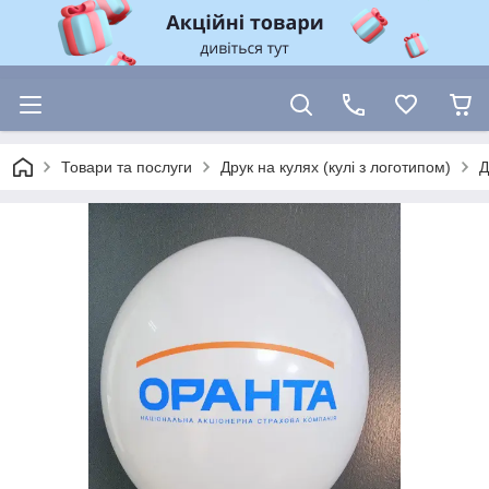
Товари та послуги
Друк на кулях (кулі з логотипом)
Д