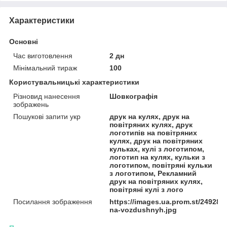
Характеристики
Основні
Час виготовлення
2 дн
Мінімальний тираж
100
Користувальницькі характеристики
Різновид нанесення
Шовкографія
зображень
Пошукові запити укр
друк на кулях, друк на
повітряних кулях, друк
логотипів на повітряних
кулях, друк на повітряних
кульках, кулі з логотипом,
логотип на кулях, кульки з
логотипом, повітряні кульки
з логотипом, Рекламний
друк на повітряних кулях,
повітряні кулі з лого
Посилання зображення
https://images.ua.prom.st/24928
na-vozdushnyh.jpg