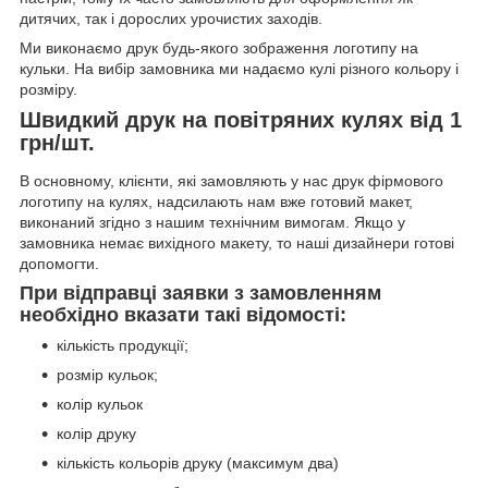
дитячих, так і дорослих урочистих заходів.
Ми виконаємо друк будь-якого зображення логотипу на
кульки. На вибір замовника ми надаємо кулі різного кольору і
розміру.
Швидкий друк на повітряних кулях від 1
грн/шт.
В основному, клієнти, які замовляють у нас друк фірмового
логотипу на кулях, надсилають нам вже готовий макет,
виконаний згідно з нашим технічним вимогам. Якщо у
замовника немає вихідного макету, то наші дизайнери готові
допомогти.
При відправці заявки з замовленням
необхідно вказати такі відомості:
кількість продукції;
розмір кульок;
колір кульок
колір друку
кількість кольорів друку (максимум два)