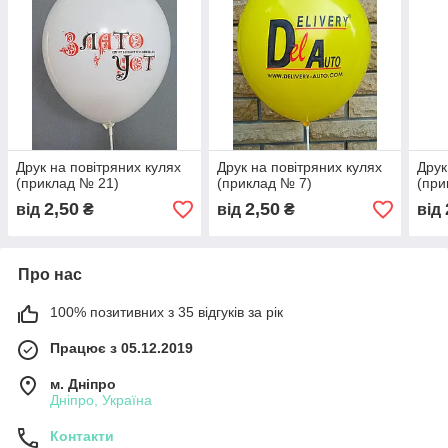
Друк на повітряних кулях
Друк на повітряних кулях
Друк
(приклад № 21)
(приклад № 7)
(при
2,50
2,50
від
₴
від
₴
від
Про нас
100% позитивних з 35 відгуків за рік
Працює з 05.12.2019
м. Дніпро
Дніпро, Україна
Контакти