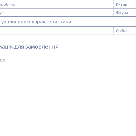
виробник
Китай
улі
Фігура
тувальницькі характеристики
Срібло
ація для замовлення
5 ₴