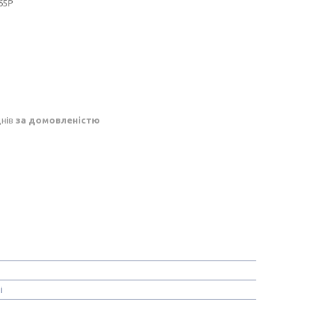
65P
днів
за домовленістю
і