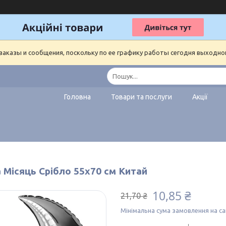
аказы и сообщения, поскольку по ее графику работы сегодня выходно
Головна
Товари та послуги
Акції
 Місяць Срібло 55х70 см Китай
10,85 ₴
21,70 ₴
Мінімальна сума замовлення на са