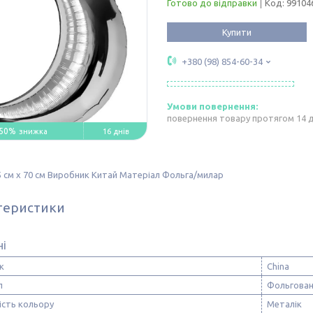
Готово до відправки
Код:
99104
Купити
+380 (98) 854-60-34
повернення товару протягом 14 
50%
16 днів
5 см х 70 см Виробник Китай Матеріал Фольга/милар
теристики
ні
к
China
л
Фольгован
ість кольору
Металік