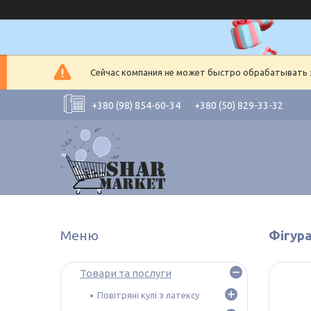
Сейчас компания не может быстро обрабатывать з
+380 (98) 854-60-34
+380 (50) 829-33-32
Фігура
Товари та послуги
Повітряні кулі з латексу