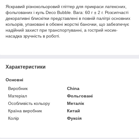
Яскравий різнокольоровий гліттер для прикраси латексних,
фольгованих і куль Deco Bubble. Вага: 60 г ± 2 г. Розсипчасті
декоративні блискітки представлені в повній палітрі основних
кольорів, упаковані в обємні жорсткі баночки, що забезпечує
надійний захист при транспортуванні, а гострий носик-
насадка зручність в роботі.
Характеристики
Основні
Виробник
China
Матеріал
Фольговані
Особливість кольору
Металік
Країна виробник
Китай
Колір
Фуксія