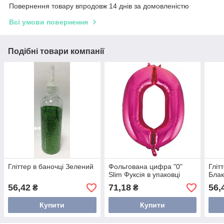
Повернення товару впродовж 14 днів за домовленістю
Всі умови повернення
Подібні товари компанії
Гліттер в баночці Зелений
Фольгована цифра "0"
Гліт
Slim Фуксія в упаковці
Блак
56,42
71,18
56,
₴
₴
Купити
Купити