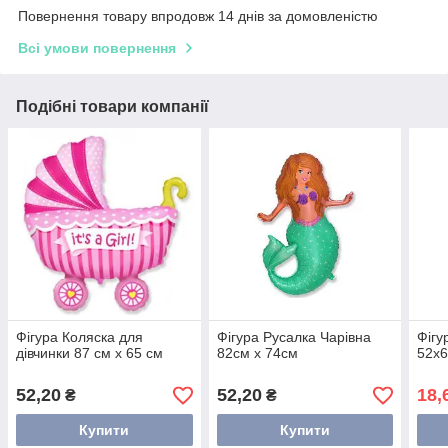
Повернення товару впродовж 14 днів за домовленістю
Всі умови повернення
Подібні товари компанії
Фігура Коляска для
Фігура Русалка Чарівна
Фігу
дівчинки 87 см х 65 см
82см х 74см
52х
52,20
52,20
18,
₴
₴
Купити
Купити