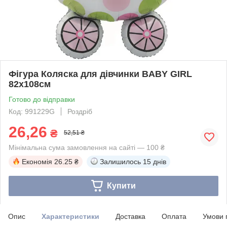
Фігура Коляска для дівчинки BABY GIRL
82х108см
Готово до відправки
Код: 991229G
Роздріб
26,26
₴
52,51 ₴
Мінімальна сума замовлення на сайті — 100 ₴
Економія
26.25 ₴
Залишилось
15 днів
Купити
Опис
Характеристики
Доставка
Оплата
Умови 