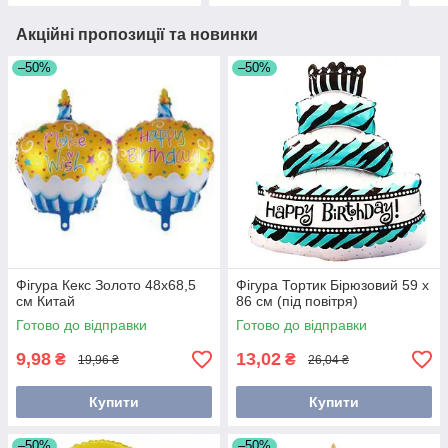
Акційні пропозиції та новинки
–50%
–50%
Фігура Кекс Золото 48х68,5
Фігура Тортик Бірюзовий 59 х
см Китай
86 см (під повітря)
Готово до відправки
Готово до відправки
9,98
13,02
₴
₴
19,96 ₴
26,04 ₴
Купити
Купити
–50%
–50%