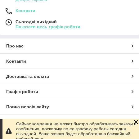
Контакти
Сьогодні вихідний
Показати весь графік роботи
Про нас
Контакти
Доставка та оплата
Графік роботи
Повна версія сайту
Сайт створено на маркетплейсі
Prom.ua
Сейчас компания не может быстро обрабатывать заказы и
сообщения, поскольку по ее графику работы сегодня
выходной. Ваша заявка будет обработана в ближайший
Політика конфіденційності
рабочий день.