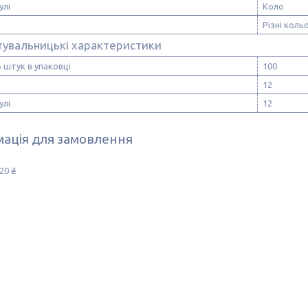
улі
Коло
Різні коль
тувальницькі характеристики
ь штук в упаковці
100
12
улі
12
ація для замовлення
20 ₴