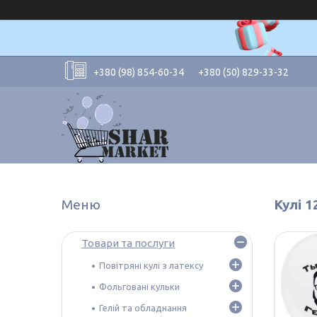
+380 (98) 854-60-34
+380 (50) 829-33-32
Кулі 1
Товари та послуги
Повітряні кулі з латексу
Фольговані кульки
Гелій та обладнання