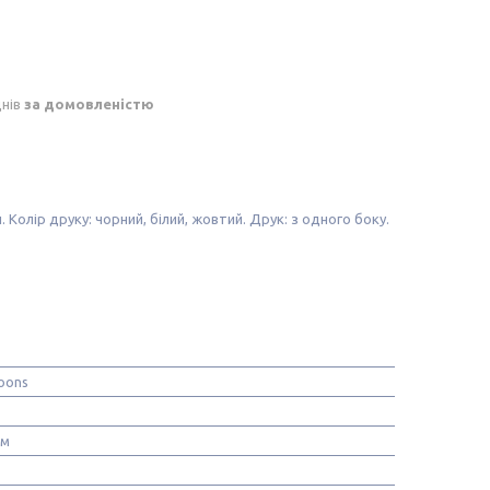
днів
за домовленістю
. Колір друку: чорний, білий, жовтий. Друк: з одного боку.
oons
ом