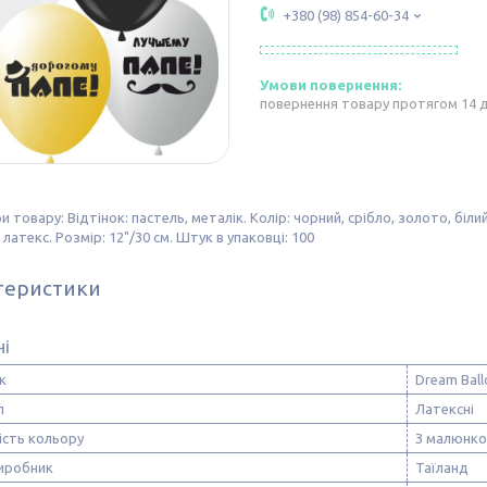
+380 (98) 854-60-34
повернення товару протягом 14 
 товару: Відтінок: пастель, металік. Колір: чорний, срібло, золото, білий
 латекс. Розмір: 12"/30 см. Штук в упаковці: 100
теристики
ні
к
Dream Ball
л
Латексні
ість кольору
З малюнк
виробник
Таїланд