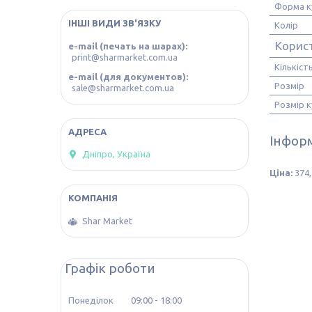
Форма к
ІНШІ ВИДИ ЗВ'ЯЗКУ
Колір
Корис
e-mail (печать на шарах)
print@sharmarket.com.ua
Кількіст
e-mail (для документов)
Розмір
sale@sharmarket.com.ua
Розмір к
Інформ
Дніпро, Україна
Ціна:
374,
Shar Market
Графік роботи
Понеділок
09:00
18:00