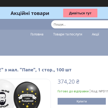
Головна
Товари та послуги
Акції
2" з мал. "Папе", 1 стор., 100 шт
374,20 ₴
Готово до відправки
Код:
NPD11
Купити