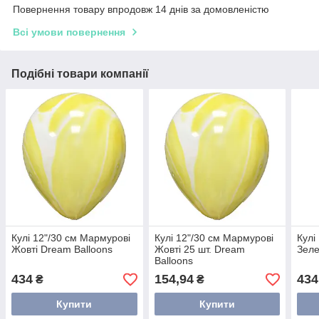
Повернення товару впродовж 14 днів за домовленістю
Всі умови повернення
Подібні товари компанії
Кулі 12"/30 см Мармурові
Кулі 12"/30 см Мармурові
Кулі
Жовті Dream Balloons
Жовті 25 шт. Dream
Зеле
Balloons
434
154,94
434
₴
₴
Купити
Купити