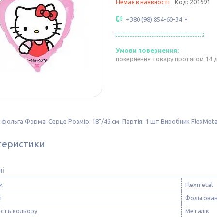
Немає в наявності
Код:
201691
+380 (98) 854-60-34
повернення товару протягом 14 
 фольга Форма: Серце Розмір: 18"/46 см. Партія: 1 шт Виробник FlexMetal 
теристики
ні
к
Flexmetal
л
Фольгован
ість кольору
Металік