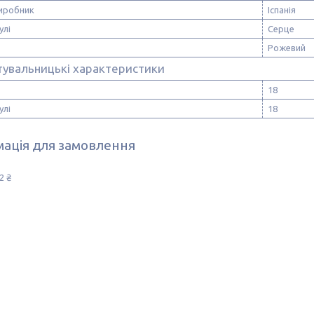
виробник
Іспанія
улі
Серце
Рожевий
тувальницькі характеристики
18
улі
18
ація для замовлення
2 ₴