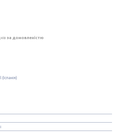
днів
за домовленістю
(Іспанія)
і