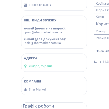
Країна 
+380988546034
Форма к
Колір
ІНШІ ВИДИ ЗВ'ЯЗКУ
Корис
e-mail (печать на шарах)
Розмір
print@sharmarket.com.ua
Розмір к
e-mail (для документов)
sale@sharmarket.com.ua
Інформ
Ціна:
31,3
Дніпро, Україна
Shar Market
Графік роботи