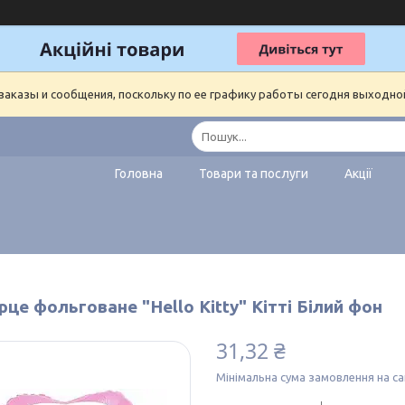
аказы и сообщения, поскольку по ее графику работы сегодня выходно
Головна
Товари та послуги
Акції
рце фольговане "Hello Kitty" Кітті Білий фон
31,32 ₴
Мінімальна сума замовлення на са