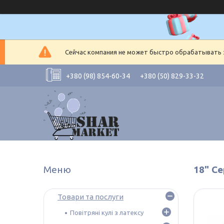
Сейчас компания не может быстро обрабатывать з
+380 (98) 854-60-34
+380 (50) 829-33-32
18" Се
Товари та послуги
Повітряні кулі з латексу