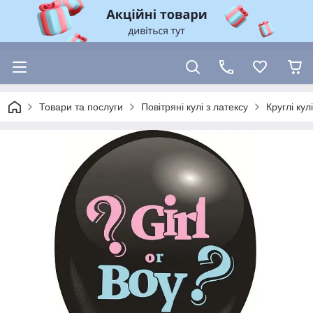
Товари та послуги
Повітряні кулі з латексу
Круглі ку