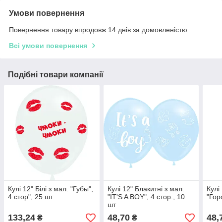
Умови повернення
Повернення товару впродовж 14 днів за домовленістю
Всі умови повернення
Подібні товари компанії
Кулі 12" Білі з мал. "Губы",
Кулі 12" Блакитні з мал.
Кулі
4 стор", 25 шт
"IT'S A BOY", 4 стор., 10
"Гор
шт
133,24
48,70
48,
₴
₴