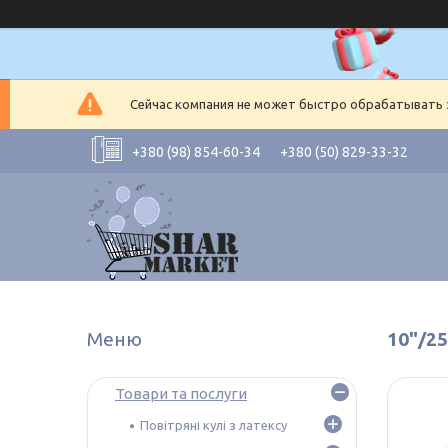
Сейчас компания не может быстро обрабатывать з
+380 (98) 854-60-34
+380 (50) 829-33-32
10"/2
Товари та послуги
Повітряні кулі з латексу