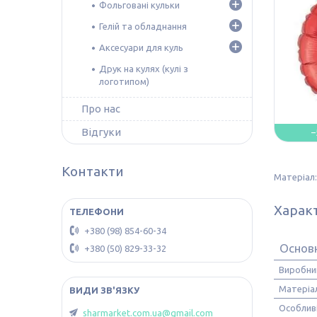
Фольговані кульки
Гелій та обладнання
Аксесуари для куль
Друк на кулях (кулі з
логотипом)
Про нас
Відгуки
–
Контакти
Матеріал:
Харак
+380 (98) 854-60-34
Основ
+380 (50) 829-33-32
Виробни
Матеріа
Особлив
sharmarket.com.ua@gmail.com