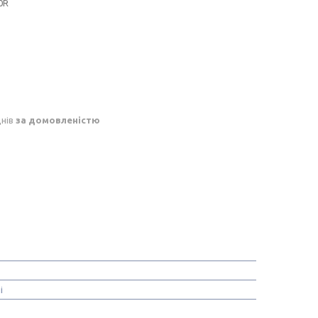
0R
днів
за домовленістю
і