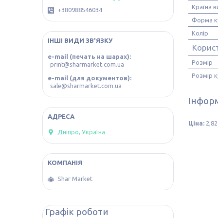
Країна 
+380988546034
Форма к
Колір
ІНШІ ВИДИ ЗВ'ЯЗКУ
Корис
e-mail (печать на шарах)
Розмір
print@sharmarket.com.ua
Розмір к
e-mail (для документов)
sale@sharmarket.com.ua
Інформ
Ціна:
2,82
Дніпро, Україна
Shar Market
Графік роботи