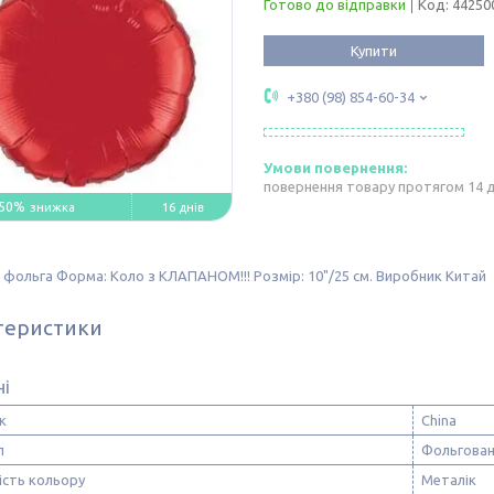
Готово до відправки
Код:
44250
Купити
+380 (98) 854-60-34
повернення товару протягом 14 
50%
16 днів
 фольга Форма: Коло з КЛАПАНОМ!!! Розмір: 10"/25 см. Виробник Китай
теристики
ні
к
China
л
Фольгован
ість кольору
Металік