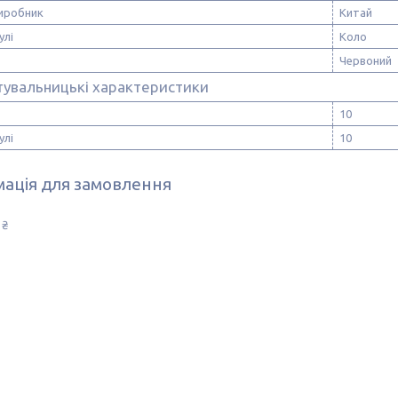
виробник
Китай
улі
Коло
Червоний
тувальницькі характеристики
10
улі
10
ація для замовлення
 ₴