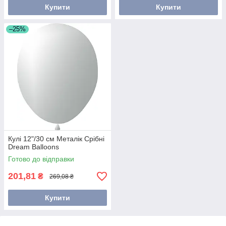
Купити
Купити
–25%
Кулі 12"/30 см Металік Срібні
Dream Balloons
Готово до відправки
201,81
₴
269,08 ₴
Купити