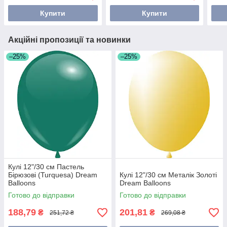
Купити
Купити
Акційні пропозиції та новинки
–25%
–25%
Кулі 12"/30 см Пастель
Бірюзові (Turquesa) Dream
Кулі 12"/30 см Металік Золоті
Balloons
Dream Balloons
Готово до відправки
Готово до відправки
188,79
201,81
₴
₴
251,72 ₴
269,08 ₴