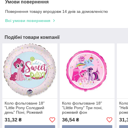
Умови повернення
Повернення товару впродовж 14 днів за домовленістю
Всі умови повернення
Подібні товари компанії
Коло фольговане 18"
Коло фольговане 18"
Коло
"Little Pony Солодкий
"Llittle Pony" Три поні,
"Hel
день" Поні, Рожевий
рожевий фон
рож
31,32
36,54
31,
₴
₴