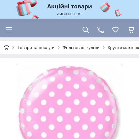
Товари та послуги
Фольговані кульки
Круги з малюн