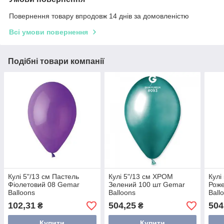
Повернення товару впродовж 14 днів за домовленістю
Всі умови повернення
Подібні товари компанії
Кулі 5"/13 см Пастель
Кулі 5"/13 см ХРОМ
Кулі
Фіолетовий 08 Gemar
Зелений 100 шт Gemar
Роже
Balloons
Balloons
Ball
102,31
504,25
504
₴
₴
Купити
Купити