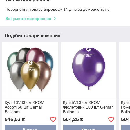
Повернення товару впродовж 14 днів за домовленістю
Всі умови повернення
Подібні товари компанії
Кулі 13"/33 см ХРОМ
Кулі 5"/13 см ХРОМ
Кулі
Асорті 50 шт Gemar
Фіолетовий 100 шт Gemar
Роже
Balloons
Balloons
Ball
546,53
504,25
504
₴
₴
Купити
Купити