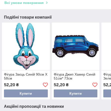
Всі умови повернення
Подібні товари компанії
Фігура Заєць Синій 90см Х
Фігура Джип Хамер Синій
Фігу
58см
51см* 73см
Зеле
52,20
52,20
52,
₴
₴
Купити
Купити
Акційні пропозиції та новинки